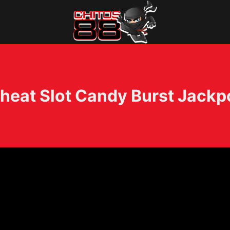
heat Slot Candy Burst Jackp