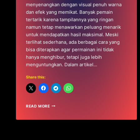
menyenangkan dengan visual penuh warna
dan efek yang memikat. Banyak pemain
tertarik karena tampilannya yang ringan
namun tetap menawarkan peluang menarik
untuk mendapatkan hasil maksimal. Meski
terlihat sederhana, ada berbagai cara yang
bisa diterapkan agar permainan ini tidak
hanya menghibur, tetapi juga lebih
menguntungkan. Dalam artikel…
Share this:
CARA
READ MORE
MAIN
CHEAT
SLOT
CANDY
BURST