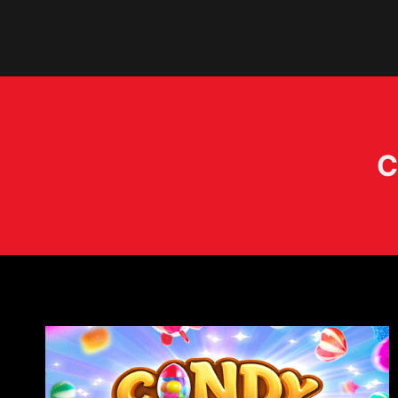
Skip
to
content
C