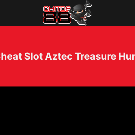
heat Slot Aztec Treasure Hu