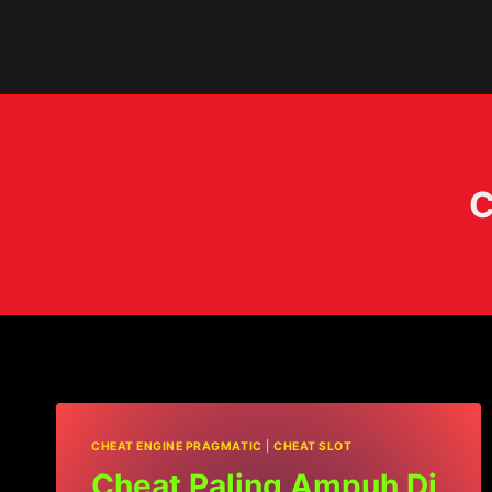
Skip
to
content
C
CHEAT ENGINE PRAGMATIC
|
CHEAT SLOT
Cheat Paling Ampuh Di