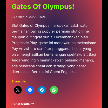
Gates Of Olympus!
By
admin
03/03/2025
Slot Gates of Olympus merupakan salah satu
permainan paling populer permain slot online
maupun di tingkat dunia. Dikembangkan oleh
Pragmatic Play, game ini menawarkan mekanisme
Pay Anywhere dan fitur pengganda besar yang
bisa menghasilkan kemenangan spektakuler. Bagi
Anda yang ingin meningkatkan peluang menang,
ada beberapa cheat dan strategi yang dapat
diterapkan. Berikut ini Cheat Engine…
Share this:
CHEAT
READ MORE
SLOT