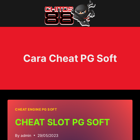
Skip
to
content
Cara Cheat PG Soft
CHEAT ENGINE PG SOFT
CHEAT SLOT PG SOFT
By
admin
29/05/2023