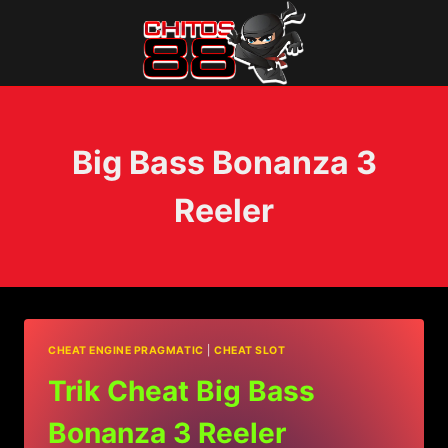
Skip
to
content
Big Bass Bonanza 3
Reeler
CHEAT ENGINE PRAGMATIC
|
CHEAT SLOT
Trik Cheat Big Bass
Bonanza 3 Reeler