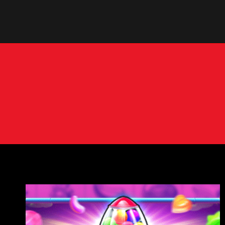
Skip
to
content