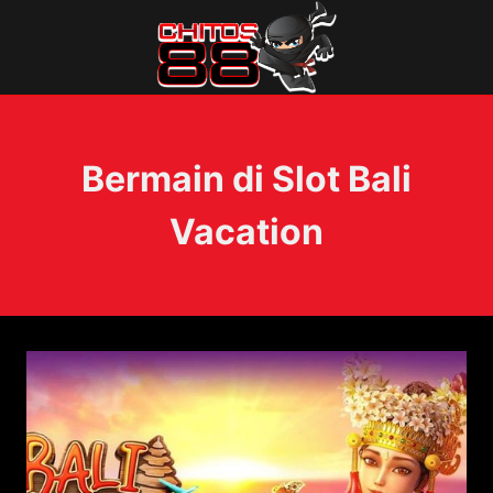
Skip
to
content
Bermain di Slot Bali
Vacation