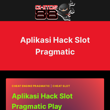
Skip
to
content
Aplikasi Hack Slot
Pragmatic
CHEAT ENGINE PRAGMATIC
|
CHEAT SLOT
Aplikasi Hack Slot
Pragmatic Play