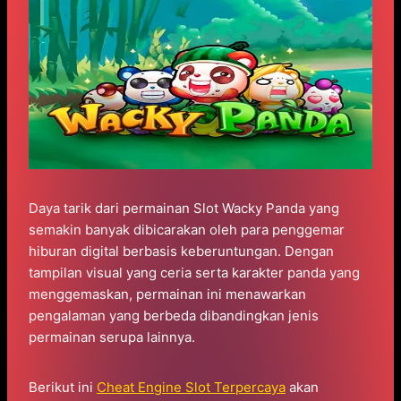
Daya tarik dari permainan Slot Wacky Panda yang
semakin banyak dibicarakan oleh para penggemar
hiburan digital berbasis keberuntungan. Dengan
tampilan visual yang ceria serta karakter panda yang
menggemaskan, permainan ini menawarkan
pengalaman yang berbeda dibandingkan jenis
permainan serupa lainnya.
Berikut ini
Cheat Engine Slot Terpercaya
akan