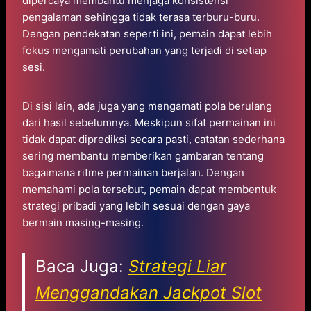
dipercaya membantu menjaga konsistensi
pengalaman sehingga tidak terasa terburu-buru.
Dengan pendekatan seperti ini, pemain dapat lebih
fokus mengamati perubahan yang terjadi di setiap
sesi.
Di sisi lain, ada juga yang mengamati pola berulang
dari hasil sebelumnya. Meskipun sifat permainan ini
tidak dapat diprediksi secara pasti, catatan sederhana
sering membantu memberikan gambaran tentang
bagaimana ritme permainan berjalan. Dengan
memahami pola tersebut, pemain dapat membentuk
strategi pribadi yang lebih sesuai dengan gaya
bermain masing-masing.
Baca Juga:
Strategi Liar
Menggandakan Jackpot Slot