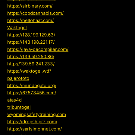
https://sirbinary.com/
https://copdcannabis.com/
https://hellohaat.com/
Waktogel
https://128.199.129.63/
https://143.198.221.17/
https://java-decompiler.com/
https://139.59.250.86/
http://139.59.241.233/
https://waktogel.wtf/
pajerototo
https://mundogato.org/
https://67573456.com/
atas4d
tribuntogel
wyomingsafetytraining.com
https://dropshiprz.com/
https://sarlsimonnet.com/