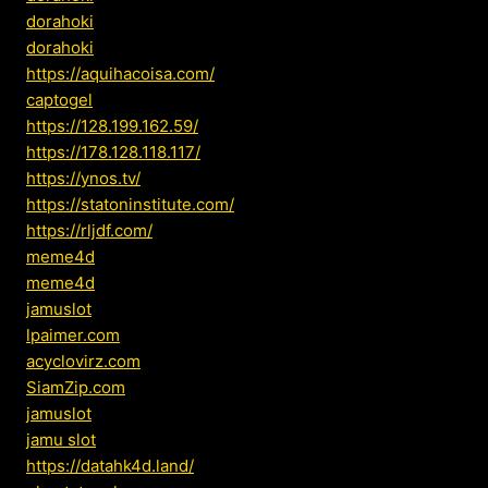
dorahoki
dorahoki
https://aquihacoisa.com/
captogel
https://128.199.162.59/
https://178.128.118.117/
https://ynos.tv/
https://statoninstitute.com/
https://rljdf.com/
meme4d
meme4d
jamuslot
lpaimer.com
acyclovirz.com
SiamZip.com
jamuslot
jamu slot
https://datahk4d.land/