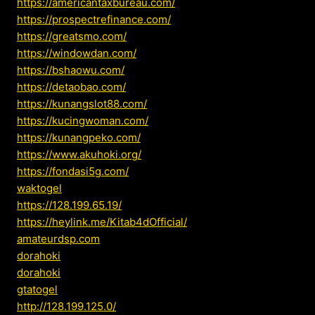
https://americantaxbureau.com/
https://prospectrefinance.com/
https://greatsmo.com/
https://windowdan.com/
https://bshaowu.com/
https://detaobao.com/
https://kunangslot88.com/
https://kucingwoman.com/
https://kunangpeko.com/
https://www.akuhoki.org/
https://fondasi5g.com/
waktogel
https://128.199.65.19/
https://heylink.me/Kitab4dOfficial/
amateurdsp.com
dorahoki
dorahoki
gtatogel
http://128.199.125.0/