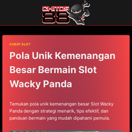
Skip
to
content
CHEAT SLOT
Pola Unik Kemenangan
Besar Bermain Slot
Wacky Panda
Temukan pola unik kemenangan besar Slot Wacky
Panda dengan strategi menarik, tips efektif, dan
panduan bermain yang mudah dipahami pemula.