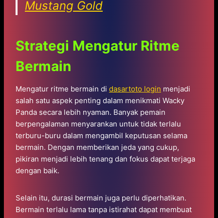
Mustang Gold
Strategi Mengatur Ritme
Bermain
Mengatur ritme bermain di
dasartoto login
menjadi
salah satu aspek penting dalam menikmati Wacky
Panda secara lebih nyaman. Banyak pemain
berpengalaman menyarankan untuk tidak terlalu
terburu-buru dalam mengambil keputusan selama
bermain. Dengan memberikan jeda yang cukup,
pikiran menjadi lebih tenang dan fokus dapat terjaga
dengan baik.
Selain itu, durasi bermain juga perlu diperhatikan.
Bermain terlalu lama tanpa istirahat dapat membuat