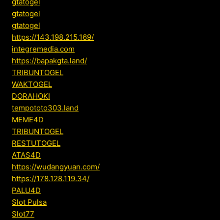
gtatogel
gtatogel
gtatogel
https://143.198.215.169/
integremedia.com
https://bapakgta.land/
TRIBUNTOGEL
WAKTOGEL
DORAHOKI
tempototo303.land
MEME4D
TRIBUNTOGEL
RESTUTOGEL
ATAS4D
https://wudangyuan.com/
https://178.128.119.34/
PALU4D
Slot Pulsa
Slot77