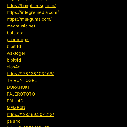
https://banghieusg.com/
https://integremedia.com/
https://mukgums.com/
medmusic.net
bbfstoto
panentogel
bibit4d
waktogel
bibit4d
atas4d
https://178.128.103.166/
TRIBUNTOGEL
DORAHOKI
PAJEROTOTO
PALU4D
MEME4D
https://128.199.207.212/
palu4d