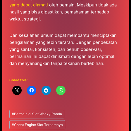
yang dapat diamati
oleh pemain. Meskipun tidak ada
hasil yang bisa dipastikan, pemahaman terhadap
waktu, strategi.
Dan kesalahan umum dapat membantu menciptakan
pengalaman yang lebih terarah. Dengan pendekatan
yang santai, konsisten, dan penuh observasi,
permainan ini dapat dinikmati dengan lebih optimal
dan menyenangkan tanpa tekanan berlebihan.
Share this:
Post
#
Bermain di Slot Wacky Panda
Tags:
#
Cheat Engine Slot Terpercaya