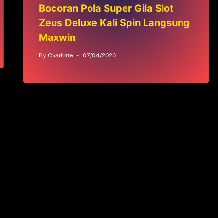
Bocoran Pola Super Gila Slot
Zeus Deluxe Kali Spin Langsung
Maxwin
By
Charlotte
07/04/2026