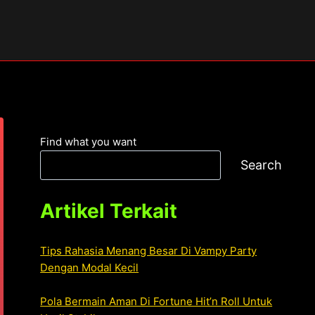
Find what you want
Search
Artikel Terkait
Tips Rahasia Menang Besar Di Vampy Party
Dengan Modal Kecil
Pola Bermain Aman Di Fortune Hit’n Roll Untuk