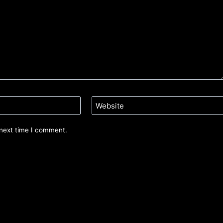
Website
 next time I comment.