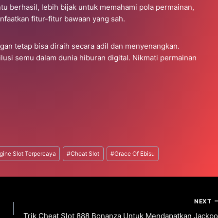
tu berhasil, lebih bijak untuk memahami pola permainan,
faatkan fitur-fitur bawaan yang sah.
an tetap bisa diraih secara adil dan menyenangkan.
ilusi semu dalam dunia hiburan digital. Nikmati permainan
gine Slot Terpercaya
#
Cheat Slot
#
Grace Of Ebisu
NEXT
Trik Cheat Slot 888 Bonanza Untuk Mendapatkan Jackpo