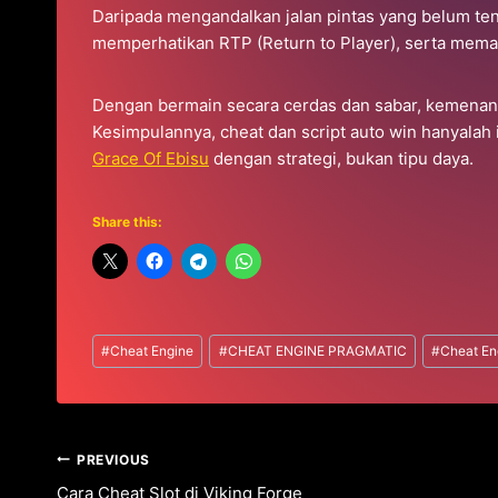
Daripada mengandalkan jalan pintas yang belum ten
memperhatikan RTP (Return to Player), serta meman
Dengan bermain secara cerdas dan sabar, kemenang
Kesimpulannya, cheat dan script auto win hanyalah 
Grace Of Ebisu
dengan strategi, bukan tipu daya.
Share this:
Post
#
Cheat Engine
#
CHEAT ENGINE PRAGMATIC
#
Cheat En
Tags:
Post
PREVIOUS
Cara Cheat Slot di Viking Forge