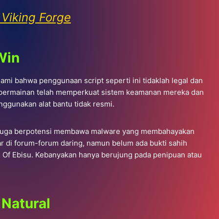
 Viking Forge
Win
i bahwa penggunaan script seperti ini tidaklah legal dan
rm permainan telah memperkuat sistem keamanan mereka dan
nggunakan alat bantu tidak resmi.
rnet juga berpotensi membawa malware yang membahayakan
r di forum-forum daring, namun belum ada bukti sahih
e Of Ebisu. Kebanyakan hanya berujung pada penipuan atau
 Natural