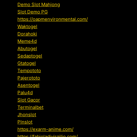
Demo Slot Mahjong
Slot Demo PG
https://oapmenvironmental.com/
Waktogel
Dorahoki
Cheat Slot The Alter Ego Auto
Meme4d
Scatter Muncul!
Abutogel
Sedaptogel
By
admin
01/05/2025
Gtatogel
Tempototo
Pajerototo
Asentogel
Palu4d
Slot Gacor
Terminalbet
Jhonslot
Plnslot
https://exarm-anime.com/
https://fabioladivirgilio.com/