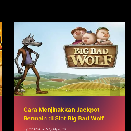
Cara Menjinakkan Jackpot
Bermain di Slot Big Bad Wolf
By
Charlie
27/04/2026