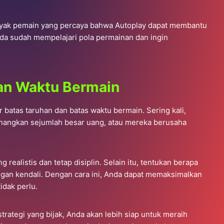
anyak pemain yang percaya bahwa Autoplay dapat membantu
nda sudah mempelajari pola permainan dan ingin
an Waktu Bermain
 batas taruhan dan batas waktu bermain. Sering kali,
nangkan sejumlah besar uang, atau mereka berusaha
 realistis dan tetap disiplin. Selain itu, tentukan berapa
ngan kendali. Dengan cara ini, Anda dapat memaksimalkan
idak perlu.
rategi yang bijak, Anda akan lebih siap untuk meraih