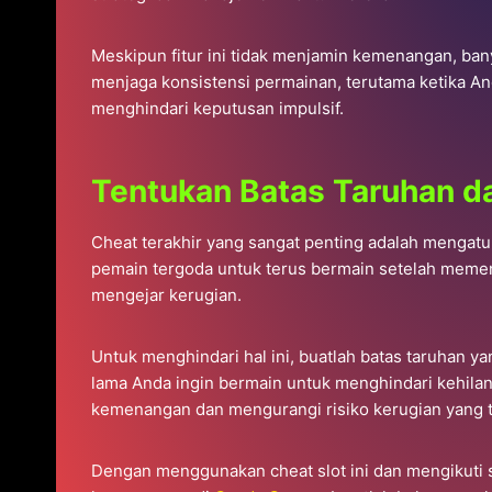
Meskipun fitur ini tidak menjamin kemenangan, b
menjaga konsistensi permainan, terutama ketika A
menghindari keputusan impulsif.
Tentukan Batas Taruhan d
Cheat terakhir yang sangat penting adalah mengatur
pemain tergoda untuk terus bermain setelah meme
mengejar kerugian.
Untuk menghindari hal ini, buatlah batas taruhan yang
lama Anda ingin bermain untuk menghindari kehila
kemenangan dan mengurangi risiko kerugian yang t
Dengan menggunakan cheat slot ini dan mengikuti st