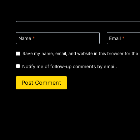
Name
*
Email
*
Save my name, email, and website in this browser for the
Notify me of follow-up comments by email.