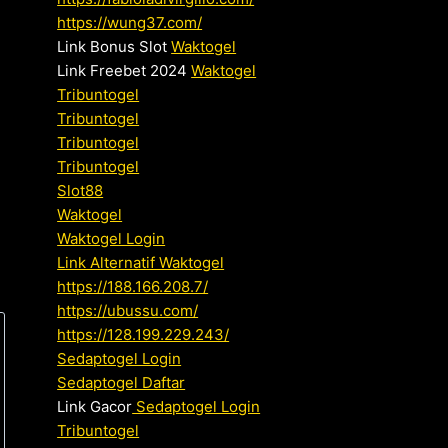
https://wung37.com/
Link Bonus Slot
Waktogel
Link Freebet 2024
Waktogel
Tribuntogel
Tribuntogel
Tribuntogel
Tribuntogel
Slot88
Waktogel
Waktogel Login
Link Alternatif Waktogel
https://188.166.208.7/
https://ubussu.com/
https://128.199.229.243/
Sedaptogel Login
Sedaptogel Daftar
Link Gacor
Sedaptogel Login
Tribuntogel