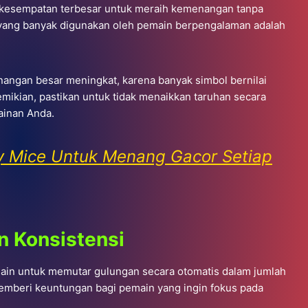
tu kesempatan terbesar untuk meraih kemenangan tanpa
 yang banyak digunakan oleh pemain berpengalaman adalah
angan besar meningkat, karena banyak simbol bernilai
mikian, pastikan untuk tidak menaikkan taruhan secara
ainan Anda.
y Mice Untuk Menang Gacor Setiap
n Konsistensi
ain untuk memutar gulungan secara otomatis dalam jumlah
emberi keuntungan bagi pemain yang ingin fokus pada