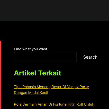
Find what you want
Search
Artikel Terkait
Tips Rahasia Menang Besar Di Vampy Party
Dengan Modal Kecil
Pola Bermain Aman Di Fortune Hit’n Roll Untuk