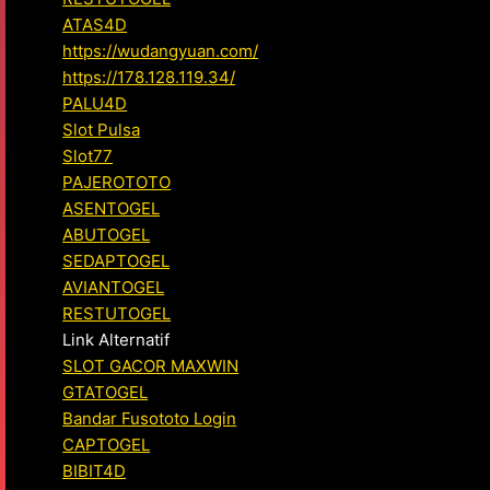
ATAS4D
https://wudangyuan.com/
https://178.128.119.34/
PALU4D
Slot Pulsa
Slot77
PAJEROTOTO
ASENTOGEL
ABUTOGEL
SEDAPTOGEL
AVIANTOGEL
RESTUTOGEL
Link Alternatif
SLOT GACOR MAXWIN
GTATOGEL
Bandar Fusototo Login
CAPTOGEL
BIBIT4D