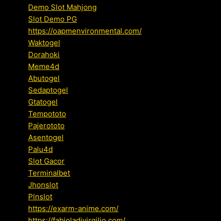
Demo Slot Mahjong
Slot Demo PG
https://oapmenvironmental.com/
Waktogel
Dorahoki
Meme4d
Abutogel
Sedaptogel
Gtatogel
Tempototo
Pajerototo
Asentogel
Palu4d
Slot Gacor
Terminalbet
Jhonslot
Plnslot
https://exarm-anime.com/
https://fabioladivirgilio.com/