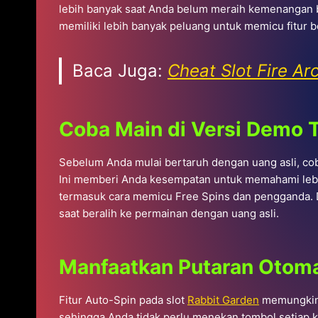
lebih banyak saat Anda belum meraih kemenangan 
memiliki lebih banyak peluang untuk memicu fitur
Baca Juga:
Cheat Slot Fire Ar
Coba Main di Versi Demo T
Sebelum Anda mulai bertaruh dengan uang asli, cob
Ini memberi Anda kesempatan untuk memahami lebih
termasuk cara memicu Free Spins dan pengganda. De
saat beralih ke permainan dengan uang asli.
Manfaatkan Putaran Otoma
Fitur Auto-Spin pada slot
Rabbit Garden
memungkink
sehingga Anda tidak perlu menekan tombol setiap k