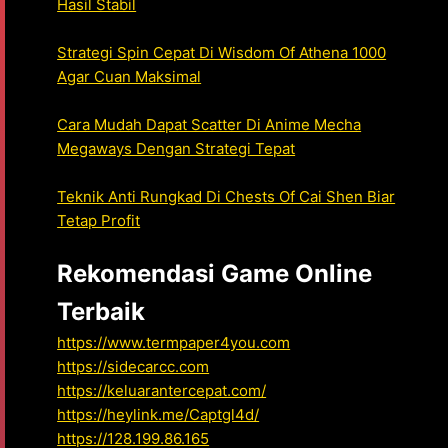
Hasil Stabil
Strategi Spin Cepat Di Wisdom Of Athena 1000
Agar Cuan Maksimal
Cara Mudah Dapat Scatter Di Anime Mecha
Megaways Dengan Strategi Tepat
Teknik Anti Rungkad Di Chests Of Cai Shen Biar
Tetap Profit
Rekomendasi Game Online
Terbaik
https://www.termpaper4you.com
https://sidecarcc.com
https://keluarantercepat.com/
https://heylink.me/Captgl4d/
https://128.199.86.165